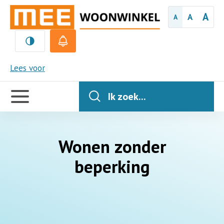
A
A
A
MEE
Lees voor
Handige
links
Ik zoek...
Wonen zonder
beperking