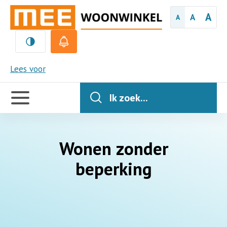
A
A
A
MEE
Lees voor
Handige
links
Ik zoek...
Wonen zonder
beperking