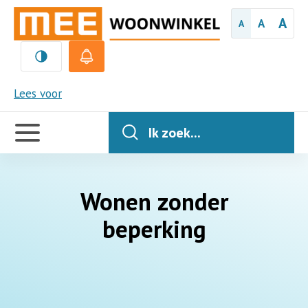
A
A
A
MEE
Lees voor
Handige
links
Ik zoek...
Wonen zonder
beperking