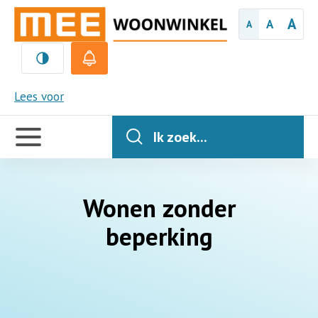
A
A
A
MEE
Lees voor
Handige
links
Ik zoek...
Wonen zonder
beperking