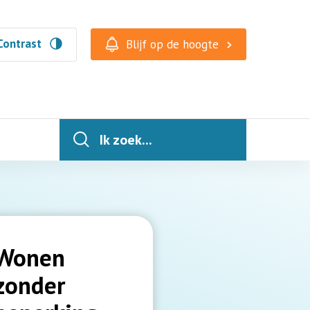
Contrast
Blijf op de hoogte
Ik zoek...
Wonen
zonder