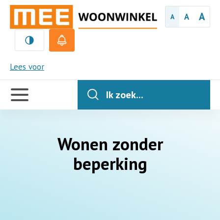
A
A
A
MEE
Lees voor
Handige
links
Ik zoek...
Wonen zonder
beperking