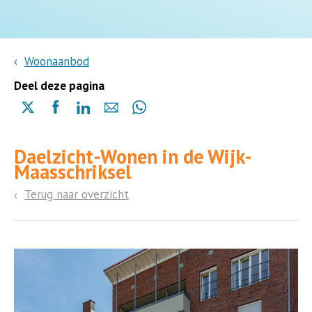
Woonaanbod
Deel deze pagina
Delen
Delen
Delen
Delen
Delen
via
via
via
via
via
X
Facebook
Linkedin
e-
Whatsapp
Daelzicht-Wonen in de Wijk-
(opent
(opent
(opent
mail
(opent
Maasschriksel
in
in
in
in
een
een
een
een
Terug naar overzicht
nieuwe
nieuwe
nieuwe
nieuwe
pagina)
pagina)
pagina)
pagina)