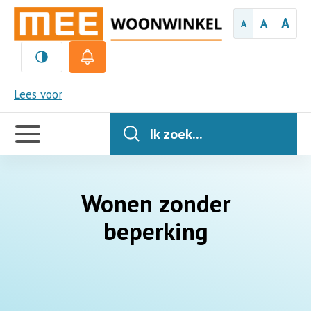
A
A
A
MEE
Lees voor
Handige
links
Ik zoek...
Wonen zonder
beperking