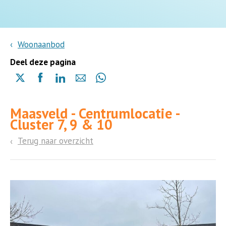
Woonaanbod
Deel deze pagina
Delen
Delen
Delen
Delen
Delen
via
via
via
via
via
X
Facebook
Linkedin
e-
Whatsapp
Maasveld - Centrumlocatie -
(opent
(opent
(opent
mail
(opent
Cluster 7, 9 & 10
in
in
in
in
een
een
een
een
Terug naar overzicht
nieuwe
nieuwe
nieuwe
nieuwe
pagina)
pagina)
pagina)
pagina)