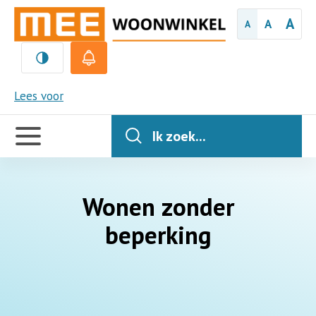
A
A
A
MEE
Lees voor
Handige
links
Ik zoek...
Wonen zonder
beperking