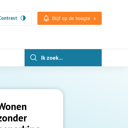
Contrast
Blijf op de hoogte
Ik zoek...
Wonen
zonder