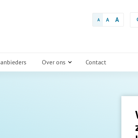
A
A
A
aanbieders
Over ons
Contact