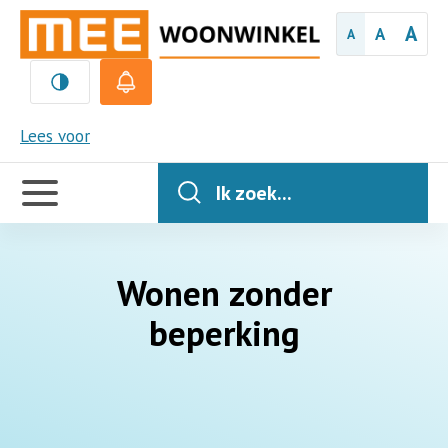
A
A
A
MEE
Lees voor
Handige
links
Ik zoek...
Wonen zonder
beperking