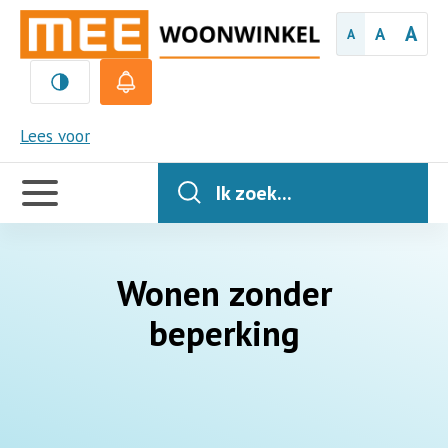
A
A
A
MEE
Lees voor
Handige
links
Ik zoek...
Wonen zonder
beperking