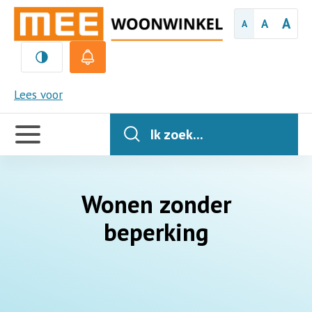
A
A
A
MEE
Lees voor
Handige
links
Ik zoek...
Wonen zonder
beperking