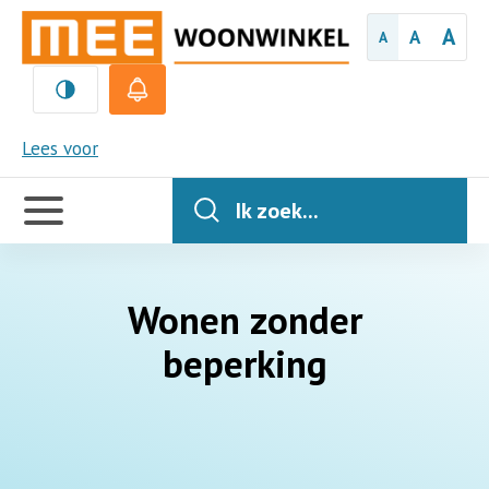
A
A
A
MEE
Lees voor
Handige
links
Ik zoek...
Wonen zonder
beperking