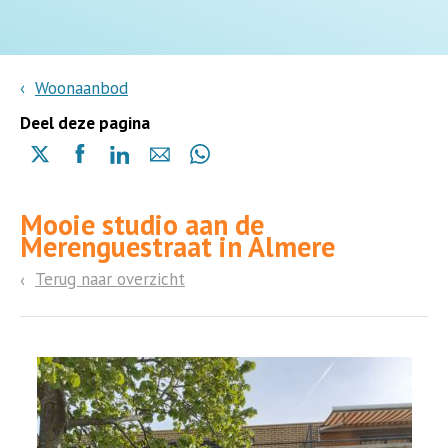
Woonaanbod
Deel deze pagina
Delen
Delen
Delen
Delen
Delen
via
via
via
via
via
X
Facebook
Linkedin
e-
Whatsapp
Mooie studio aan de
(opent
(opent
(opent
mail
(opent
Merenguestraat in Almere
in
in
in
in
een
een
een
een
Terug naar overzicht
nieuwe
nieuwe
nieuwe
nieuwe
pagina)
pagina)
pagina)
pagina)