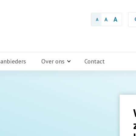
A
A
A
aanbieders
Over ons
Contact