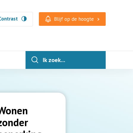
Contrast
Blijf op de hoogte
Ik zoek...
Wonen
zonder