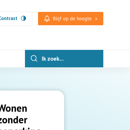
Contrast
Blijf op de hoogte
Ik zoek...
Wonen
zonder