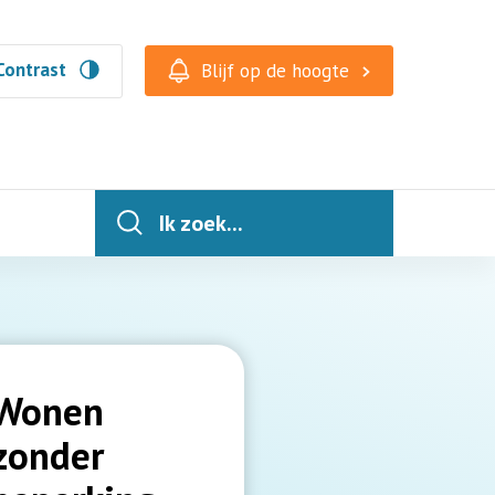
Contrast
Blijf op de hoogte
Ik zoek...
Wonen
zonder