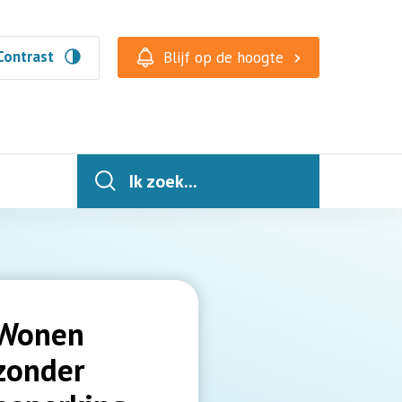
Contrast
Blijf op de hoogte
Ik zoek...
Wonen
zonder