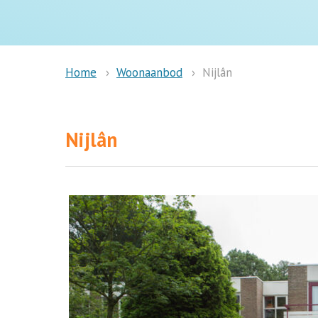
Woonaanbod
Nijlân
Home
Nijlân