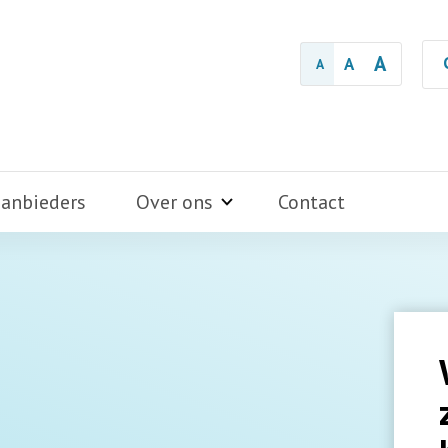
A
A
A
aanbieders
Over ons
Contact