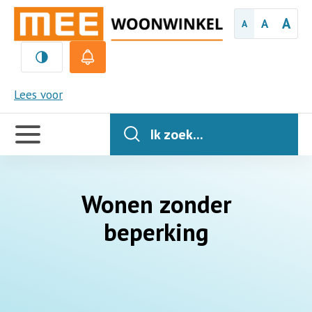
A
A
A
MEE
Lees voor
Handige
links
Ik zoek...
Wonen zonder
beperking