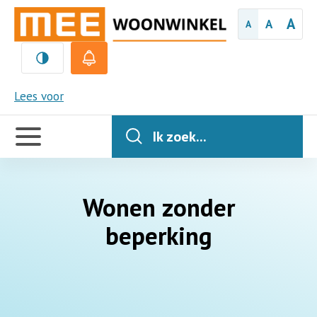
A
A
A
MEE
Lees voor
Handige
links
Ik zoek...
Wonen zonder
beperking