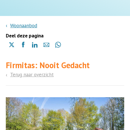
Woonaanbod
Deel deze pagina
Delen
Delen
Delen
Delen
Delen
via
via
via
via
via
X
Facebook
Linkedin
e-
Whatsapp
Firmitas: Nooit Gedacht
(opent
(opent
(opent
mail
(opent
in
in
in
in
Terug naar overzicht
een
een
een
een
nieuwe
nieuwe
nieuwe
nieuwe
pagina)
pagina)
pagina)
pagina)