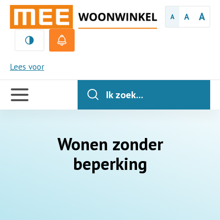
A
A
A
MEE
Lees voor
Handige
links
Ik zoek...
Wonen zonder
beperking