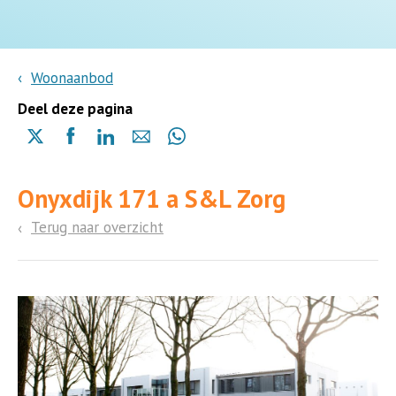
Woonaanbod
Deel deze pagina
Delen
Delen
Delen
Delen
Delen
via
via
via
via
via
X
Facebook
Linkedin
e-
Whatsapp
Onyxdijk 171 a S&L Zorg
(opent
(opent
(opent
mail
(opent
in
in
in
in
Terug naar overzicht
een
een
een
een
nieuwe
nieuwe
nieuwe
nieuwe
pagina)
pagina)
pagina)
pagina)