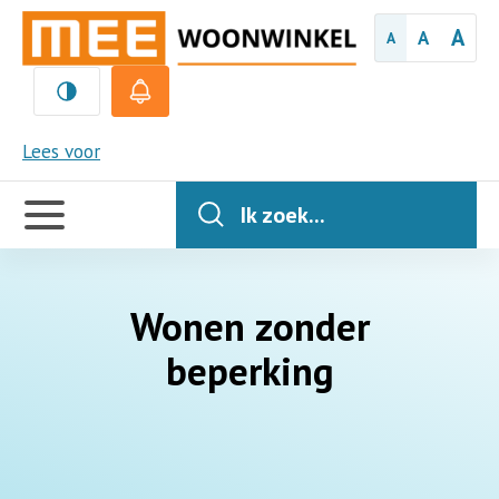
A
A
A
MEE
Lees voor
Handige
links
Ik zoek...
Wonen zonder
beperking