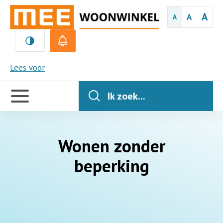
A
A
A
MEE
Lees voor
Handige
links
Ik zoek...
Wonen zonder
beperking