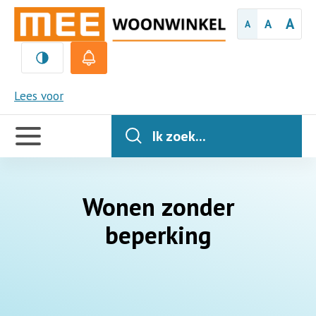
A
A
A
MEE
Lees voor
Handige
links
Ik zoek...
Wonen zonder
beperking