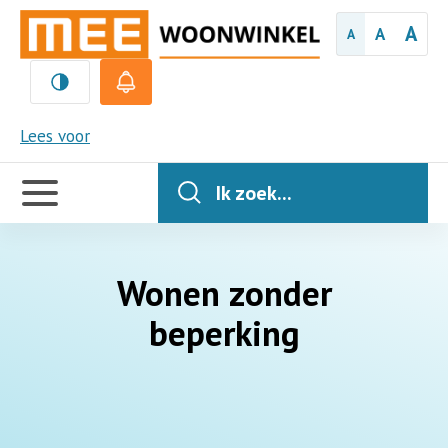
A
A
A
MEE
Lees voor
Handige
links
Ik zoek...
Wonen zonder
beperking