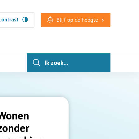
Contrast
Blijf op de hoogte
Ik zoek...
Wonen
zonder