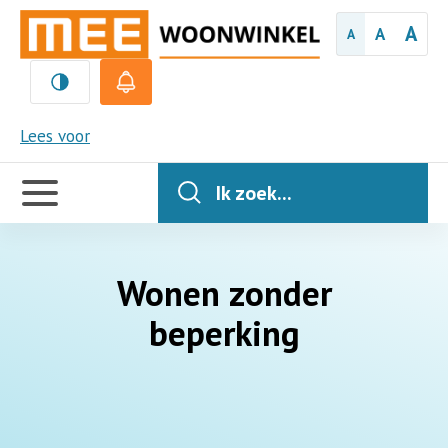
A
A
A
MEE
Lees voor
Handige
links
Ik zoek...
Wonen zonder
beperking