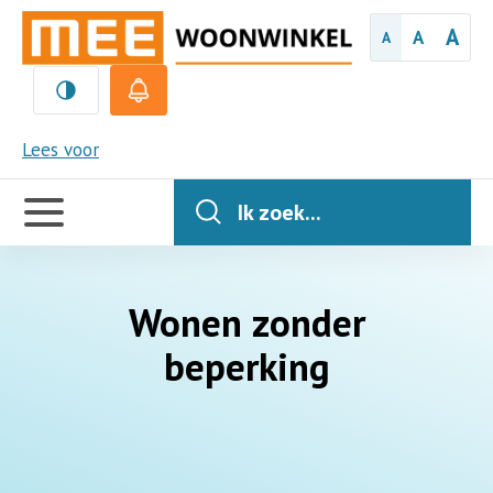
A
A
A
MEE
Lees voor
Handige
links
Ik zoek...
Wonen zonder
beperking