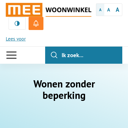
A
A
A
MEE
Lees voor
Handige
links
Ik zoek...
Wonen zonder
beperking