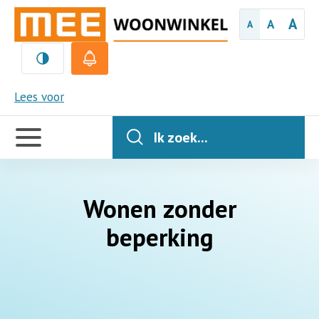
A
A
A
MEE
Lees voor
Handige
links
Ik zoek...
Wonen zonder
beperking