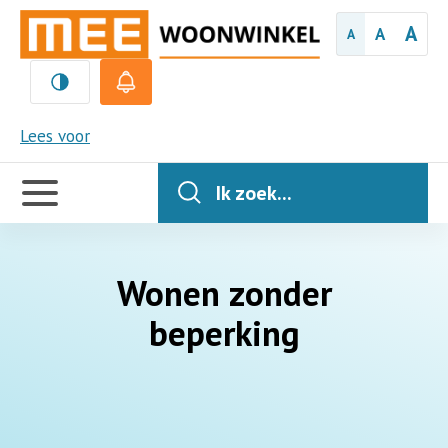
A
A
A
MEE
Lees voor
Handige
links
Ik zoek...
Wonen zonder
beperking