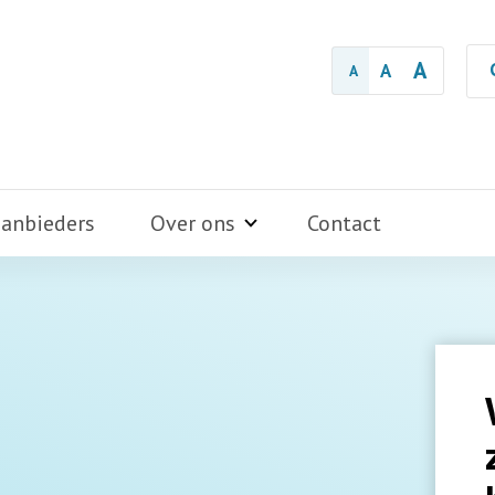
A
A
A
aanbieders
Over ons
Contact