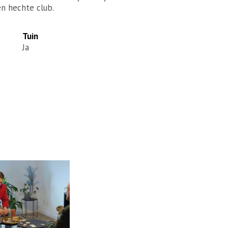
een hechte club.
Tuin
Ja