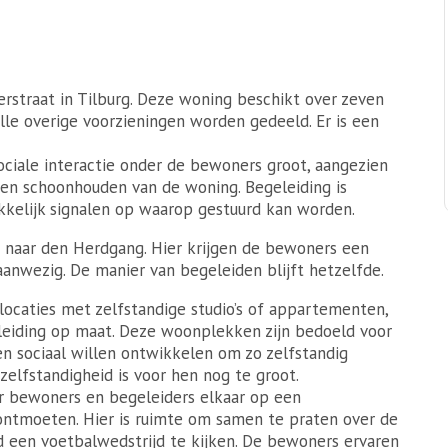
rstraat in Tilburg. Deze woning beschikt over zeven
Alle overige voorzieningen worden gedeeld. Er is een
ociale interactie onder de bewoners groot, aangezien
k en schoonhouden van de woning. Begeleiding is
kelijk signalen op waarop gestuurd kan worden.
n naar den Herdgang. Hier krijgen de bewoners een
aanwezig. De manier van begeleiden blijft hetzelfde.
nlocaties met zelfstandige studio’s of appartementen,
iding op maat. Deze woonplekken zijn bedoeld voor
en sociaal willen ontwikkelen om zo zelfstandig
zelfstandigheid is voor hen nog te groot.
r bewoners en begeleiders elkaar op een
 ontmoeten. Hier is ruimte om samen te praten over de
ld een voetbalwedstrijd te kijken. De bewoners ervaren