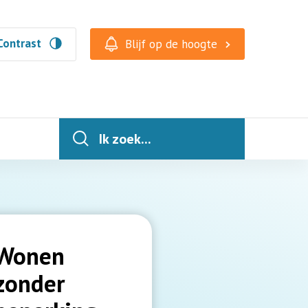
Contrast
Blijf op de hoogte
Ik zoek...
Wonen
zonder