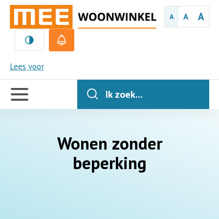
A
A
A
MEE
Lees voor
Handige
links
Ik zoek...
Wonen zonder
beperking