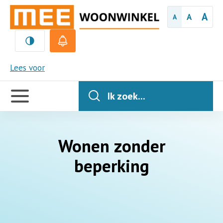
A
A
A
MEE
Lees voor
Handige
links
Ik zoek...
Wonen zonder
beperking