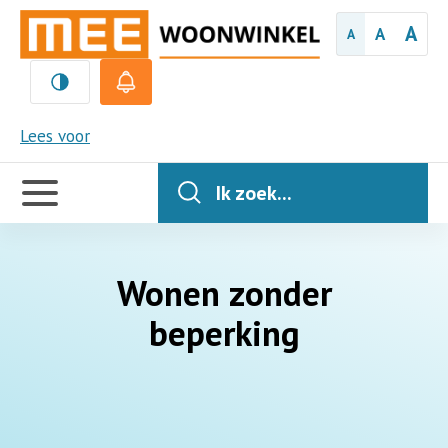
A
A
A
MEE
Lees voor
Handige
links
Ik zoek...
Wonen zonder
beperking