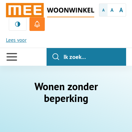
A
A
A
MEE
Lees voor
Handige
links
Ik zoek...
Wonen zonder
beperking