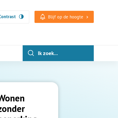
Contrast
Blijf op de hoogte
Ik zoek...
Wonen
zonder