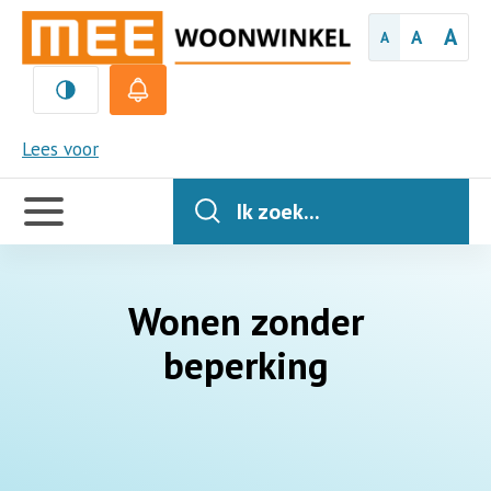
A
A
A
MEE
Lees voor
Handige
links
Ik zoek...
Wonen zonder
beperking