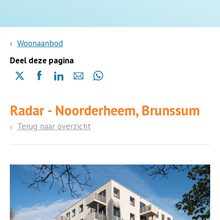
Woonaanbod
Deel deze pagina
Delen
Delen
Delen
Delen
Delen
via
via
via
via
via
X
Facebook
Linkedin
e-
Whatsapp
Radar - Noorderheem, Brunssum
(opent
(opent
(opent
mail
(opent
in
in
in
in
Terug naar overzicht
een
een
een
een
nieuwe
nieuwe
nieuwe
nieuwe
pagina)
pagina)
pagina)
pagina)