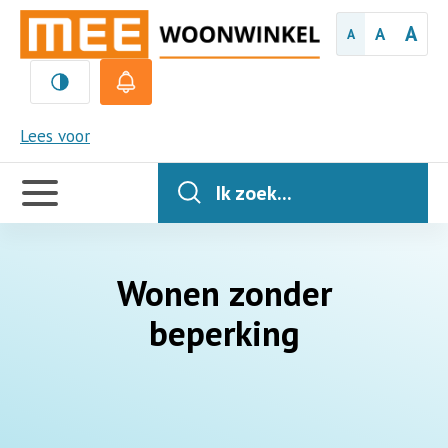
A
A
A
MEE
Lees voor
Handige
links
Ik zoek...
Wonen zonder
beperking