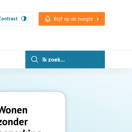
Contrast
Blijf op de hoogte
Ik zoek...
Wonen
zonder