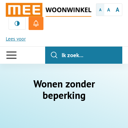
A
A
A
MEE
Lees voor
Handige
links
Ik zoek...
Wonen zonder
beperking