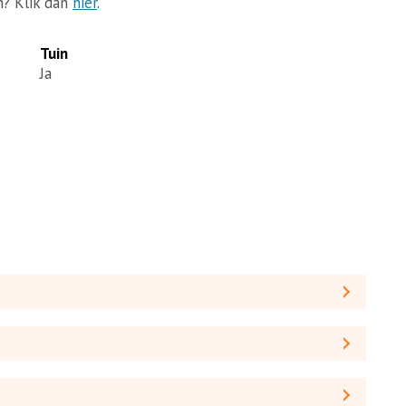
n? Klik dan
hier
.
Tuin
Ja