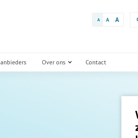
A
A
A
aanbieders
Over ons
Contact