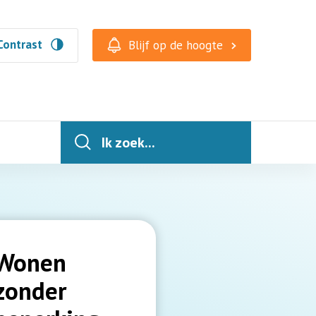
Contrast
Blijf op de hoogte
Ik zoek...
Wonen
zonder