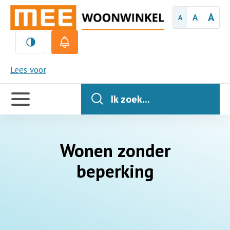
A
A
A
MEE
Lees voor
Handige
links
Ik zoek...
Wonen zonder
beperking