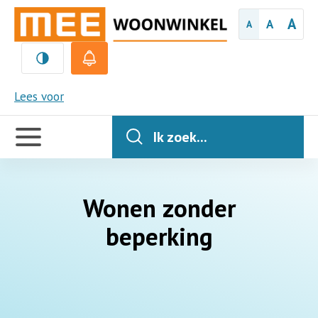
A
A
A
MEE
Lees voor
Handige
links
Ik zoek...
Wonen zonder
beperking