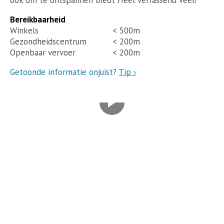
ook om te ontspannen biedt Heel verrassend veel!
Bereikbaarheid
Winkels
< 500m
Gezondheidscentrum
< 200m
Openbaar vervoer
< 200m
Getoonde informatie onjuist?
Tip ›