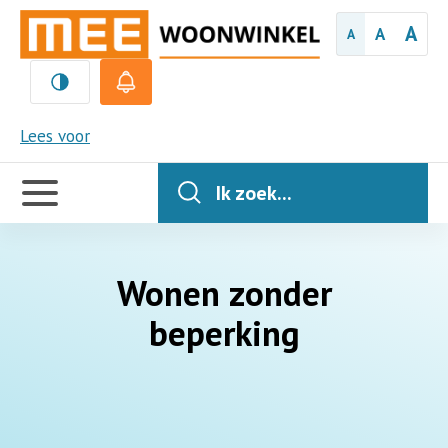
A
A
A
MEE
Lees voor
Handige
links
Ik zoek...
Wonen zonder
beperking