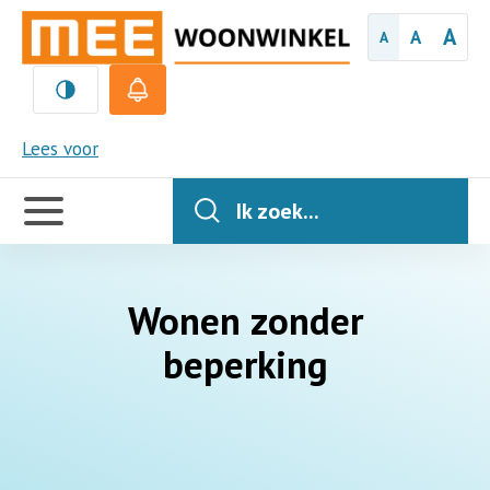
A
A
A
MEE
Lees voor
Handige
links
Ik zoek...
Wonen zonder
beperking