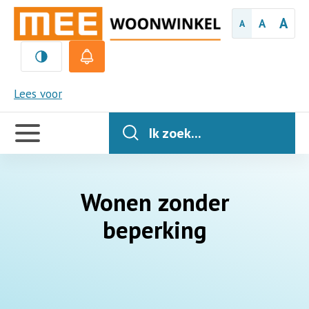
A
A
A
MEE
Lees voor
Handige
links
Ik zoek...
Wonen zonder
beperking