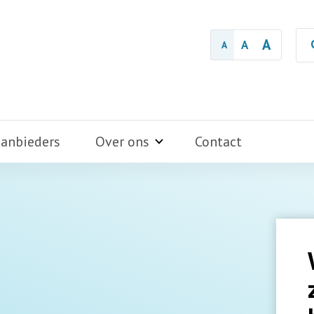
A
A
A
aanbieders
Over ons
Contact