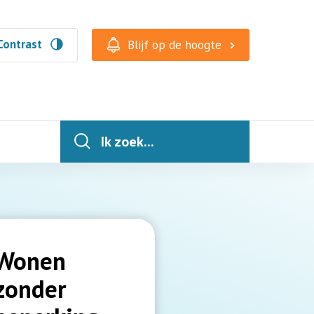
Contrast
Blijf op de hoogte
Ik zoek...
Wonen
zonder