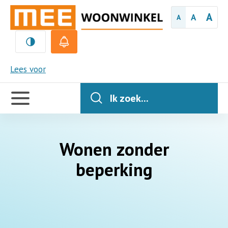
A
A
A
MEE
Lees voor
Handige
links
Ik zoek...
Wonen zonder
beperking