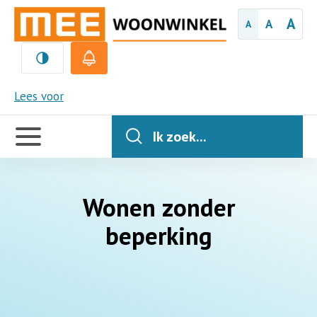
A
A
A
MEE
Lees voor
Handige
links
Ik zoek...
Wonen zonder
beperking