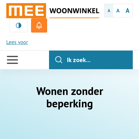
A
A
A
MEE
Lees voor
Handige
links
Ik zoek...
Wonen zonder
beperking