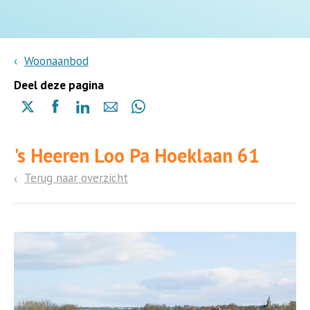
Woonaanbod
Deel deze pagina
Delen
Delen
Delen
Delen
Delen
via
via
via
via
via
X
Facebook
Linkedin
e-
Whatsapp
's Heeren Loo Pa Hoeklaan 61
(opent
(opent
(opent
mail
(opent
in
in
in
in
Terug naar overzicht
een
een
een
een
nieuwe
nieuwe
nieuwe
nieuwe
pagina)
pagina)
pagina)
pagina)